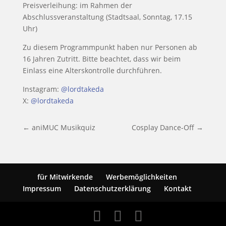
Preisverleihung: im Rahmen der
Abschlussveranstaltung (Stadtsaal, Sonntag, 17.15
Uhr)
Zu diesem Programmpunkt haben nur Personen ab
16 Jahren Zutritt. Bitte beachtet, dass wir beim
Einlass eine Alterskontrolle durchführen.
Instagram:
@lordtakeda
X:
@lordtakeda
←
aniMUC Musikquiz
Cosplay Dance-Off
→
für Mitwirkende
Werbemöglichkeiten
Impressum
Datenschutzerklärung
Kontakt